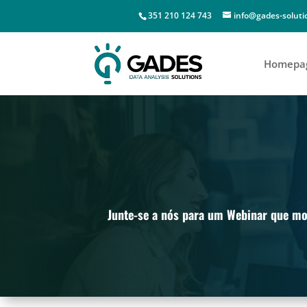
351 210 124 743
info@gades-solut
Homepa
Junte-se a nós para um Webinar que mo