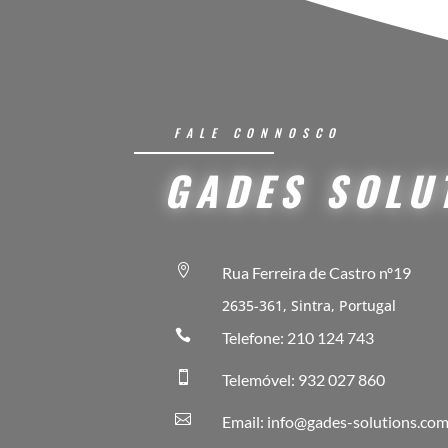
FALE CONNOSCO
GADES SOLU

Rua Ferreira de Castro nº19
2635-361, Sintra, Portugal

Telefone: 210 124 743

Telemóvel: 932 027 860

Email: info@gades-solutions.co