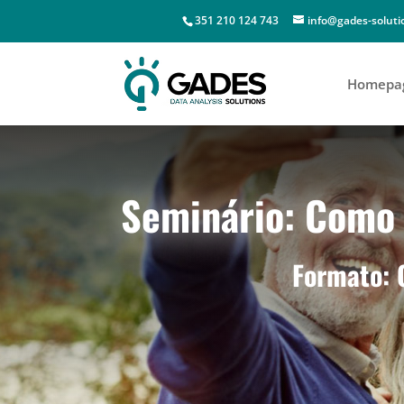
351 210 124 743
info@gades-solut
Homepa
Seminário: Como 
Formato: 