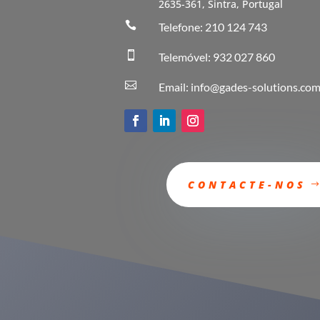
2635-361, Sintra, Portugal

Telefone: 210 124 743

Telemóvel: 932 027 860

Email: info@gades-solutions.co
CONTACTE-NOS