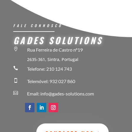
FALE CONNOSCO
GADES SOLUTIONS

Rua Ferreira de Castro nº19
2635-361, Sintra, Portugal

Telefone: 210 124 743

Telemóvel: 932 027 860

Email: info@gades-solutions.com